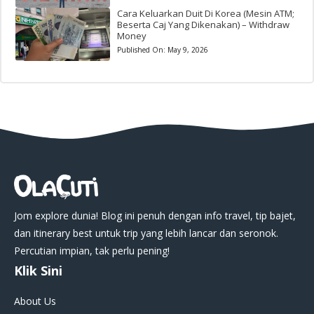
Cara Keluarkan Duit Di Korea (Mesin ATM;
Beserta Caj Yang Dikenakan) – Withdraw
Money
Published On:
May 9, 2026
Jom explore dunia! Blog ini penuh dengan info travel, tip bajet,
dan itinerary best untuk trip yang lebih lancar dan seronok.
Percutian impian, tak perlu pening!
Klik Sini
About Us