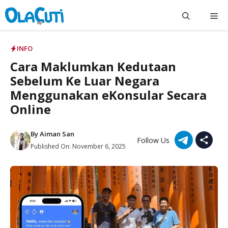
Skip
Me
to
content
INFO
Cara Maklumkan Kedutaan
Sebelum Ke Luar Negara
Menggunakan eKonsular Secara
Online
By
Aiman San
Follow Us
Published On:
November 6, 2025