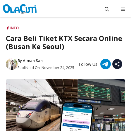
Skip
Me
to
content
INFO
Cara Beli Tiket KTX Secara Online
(Busan Ke Seoul)
By
Aiman San
Follow Us
Published On:
November 24, 2025