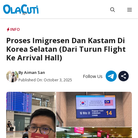
Skip
Me
to
content
INFO
Proses Imigresen Dan Kastam Di
Korea Selatan (Dari Turun Flight
Ke Arrival Hall)
By
Aiman San
Follow Us
Published On:
October 3, 2025