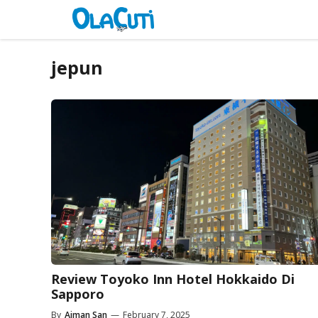
Skip
to
content
jepun
Review Toyoko Inn Hotel Hokkaido Di
Sapporo
By
Aiman San
—
February 7, 2025