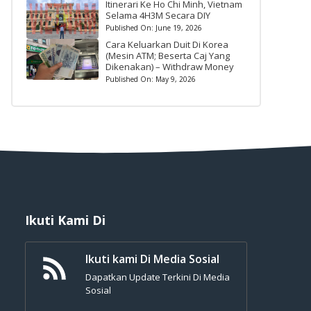
Itinerari Ke Ho Chi Minh, Vietnam
Selama 4H3M Secara DIY
Published On:
June 19, 2026
Cara Keluarkan Duit Di Korea
(Mesin ATM; Beserta Caj Yang
Dikenakan) – Withdraw Money
Published On:
May 9, 2026
Ikuti Kami Di
Ikuti kami Di Media Sosial
Dapatkan Update Terkini Di Media
Sosial